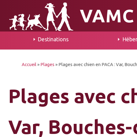
VAMC
Destinations
Hébe
Accueil
»
Plages
»
Plages avec chien en PACA : Var, Bou
Plages avec c
Var, Bouches-