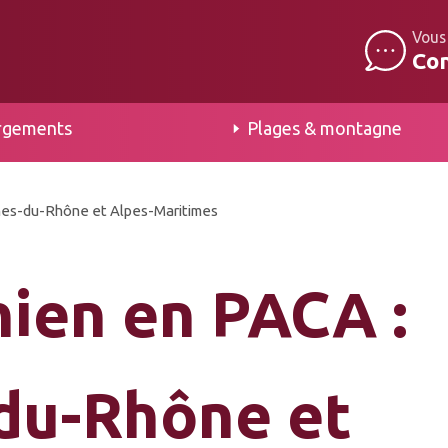
Vous
Co
rgements
Plages & montagne
ches-du-Rhône et Alpes-Maritimes
hien en PACA :
du-Rhône et