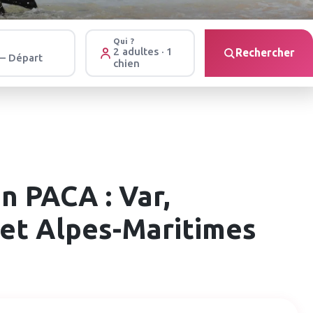
Qui ?
2 adultes · 1
Rechercher
 – Départ
chien
n PACA : Var,
et Alpes-Maritimes