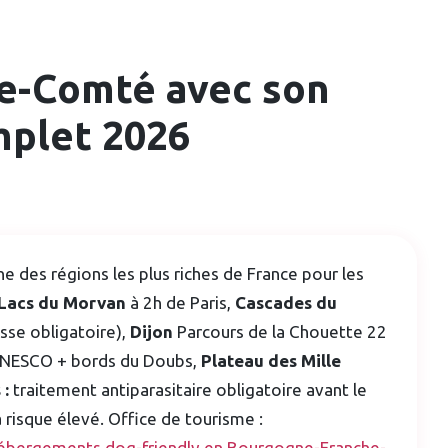
e-Comté avec son
omplet 2026
e
 des régions les plus riches de France pour les
 Lacs du Morvan
à 2h de Paris,
Cascades du
isse obligatoire),
Dijon
Parcours de la Chouette 22
UNESCO + bords du Doubs,
Plateau des Mille
 :
traitement antiparasitaire obligatoire avant le
 risque élevé. Office de tourisme :
ébergements dog-friendly en Bourgogne-Franche-