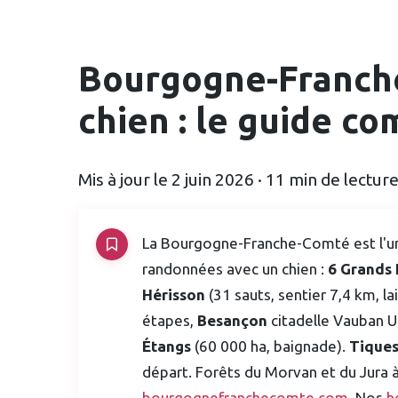
Bourgogne-Franch
chien : le guide c
Mis à jour le 2 juin 2026 · 11 min de lectur
La Bourgogne-Franche-Comté est l'une
randonnées avec un chien :
6 Grands
Hérisson
(31 sauts, sentier 7,4 km, la
étapes,
Besançon
citadelle Vauban 
Étangs
(60 000 ha, baignade).
Tiques
départ. Forêts du Morvan et du Jura à
bourgognefranchecomte.com
. Nos
h