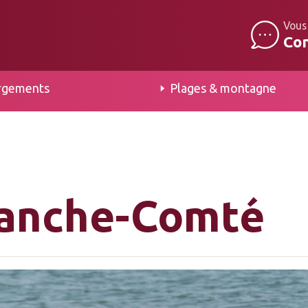
Vous
Co
rgements
Plages & montagne
anche-Comté