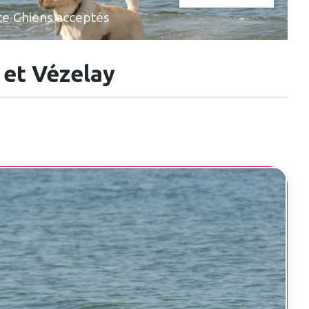
te
·
Chiens acceptés
 et Vézelay