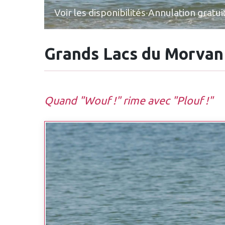
Voir les disponibilités
·
Annulation gratui
Grands Lacs du Morvan
Quand "Wouf !" rime avec "Plouf !"