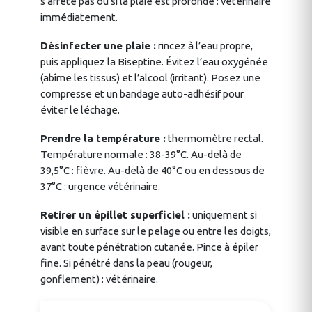
s’arrête pas ou si la plaie est profonde : vétérinaire
immédiatement.
Désinfecter une plaie :
rincez à l’eau propre,
puis appliquez la Biseptine. Évitez l’eau oxygénée
(abîme les tissus) et l’alcool (irritant). Posez une
compresse et un bandage auto-adhésif pour
éviter le léchage.
Prendre la température :
thermomètre rectal.
Température normale : 38-39°C. Au-delà de
39,5°C : fièvre. Au-delà de 40°C ou en dessous de
37°C : urgence vétérinaire.
Retirer un épillet superficiel :
uniquement si
visible en surface sur le pelage ou entre les doigts,
avant toute pénétration cutanée. Pince à épiler
fine. Si pénétré dans la peau (rougeur,
gonflement) : vétérinaire.