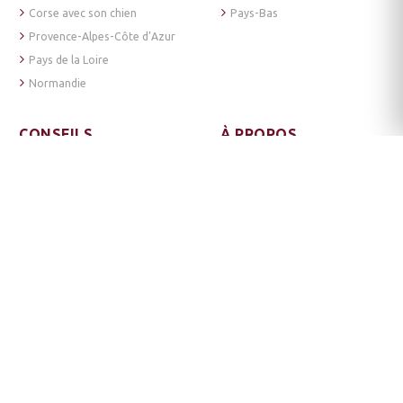
Corse avec son chien
Pays-Bas
Provence-Alpes-Côte d’Azur
Pays de la Loire
Normandie
CONSEILS
À PROPOS
Prendre le train avec son
Mention-légales
chien
CGU
Partir en vacances avec son
Politique de cookies
chien en voiture
Politique de confidentialité
Prendre le ferry avec son
chien
Newsletter