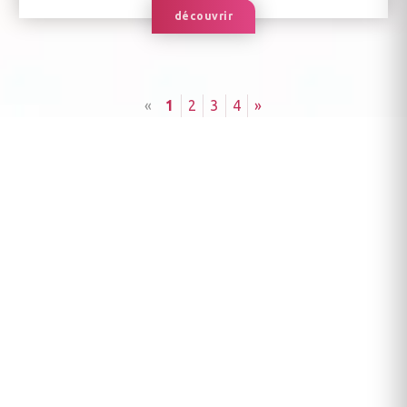
découvrir
«
1
2
3
4
»