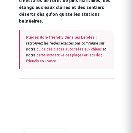
d'hectares de forêt de pins maritimes, des
étangs aux eaux claires et des sentiers
déserts dès qu'on quitte les stations
balnéaires.
Plages dog-friendly dans les Landes :
retrouvez les règles exactes par commune sur
notre
guide des plages autorisées aux chiens
et
notre
carte interactive des plages et lacs dog-
friendly en France
.
HÉBERGEMENTS DOG-
FRIENDLY
Landes avec son chien
Voir les disponibilités
·
Annulation gratuite
·
Chiens acceptés