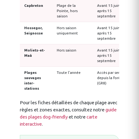
Capbreton
Plage de la
Avant 15 juin /
M
Pointe, hors
après 15
7
saison
septembre
c
Hossegor,
Hors saison
Avant 15 juin /
h
Seignosse
uniquement
après 15
septembre
Moliets-et-
Hors saison
Avant 15 juin /
M
Maâ
après 15
4
septembre
Plages
Toute l'année
Accès par sentier
N
sauvages
depuis la forêt
inter-
(GR8)
stations
Pour les fiches détaillées de chaque plage avec
règles et zones exactes, consultez notre
guide
des plages dog-friendly
et notre
carte
interactive
.