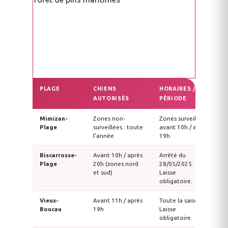
PLAGE
CHIENS
HORAIRES /
AUTORISÉS
PÉRIODE
Mimizan-
Zones non-
Zones surveillées :
m
Plage
surveillées : toute
avant 10h / après
t
l'année
19h
Biscarrosse-
Avant 10h / après
Arrêté du
M
Plage
20h (zones nord
28/05/2025.
7
et sud)
Laisse
obligatoire.
Vieux-
Avant 11h / après
Toute la saison.
M
Boucau
19h
Laisse
4
obligatoire.