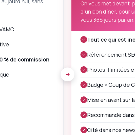
aujourd'hui, sans
On vous met devant, pa
d'un bon dîner, pour un
vous 365 jours par an.
r VAMC
Tout ce qui est in
tive
Référencement SEO
0 % de commission
Photos illimitées 
ique
Badge « Coup de Cœ
Mise en avant sur l
Recommandé dans u
Cité dans nos news