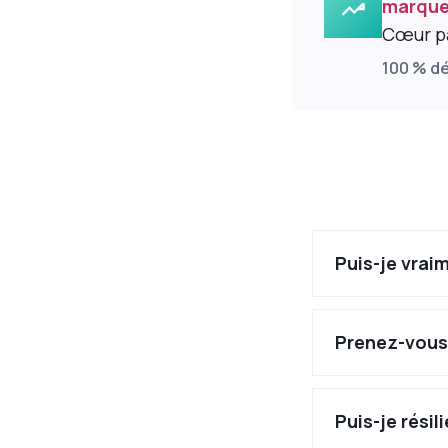
marque 
Cœur pa
100 % d
Puis-je vra
Prenez-vous
Puis-je résil