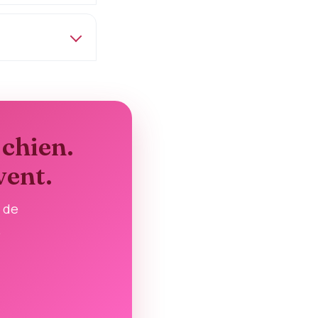
 chien.
vent.
 de
.