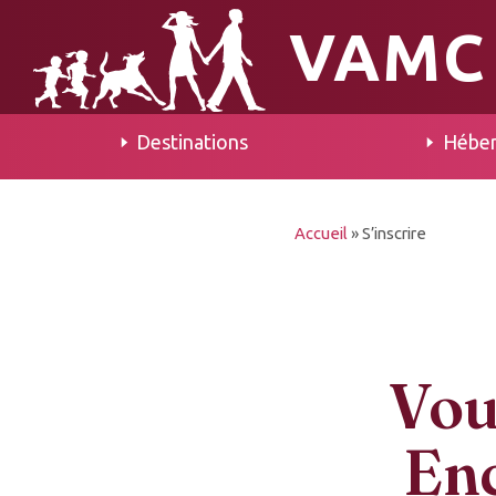
VAMC
Destinations
Hébe
Accueil
»
S’inscrire
Vous
Enc