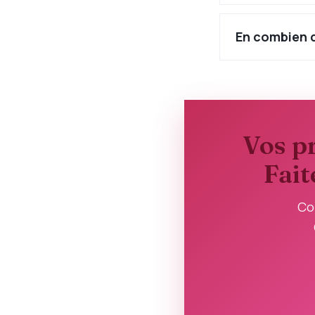
En combien d
Vos pr
Fait
Co