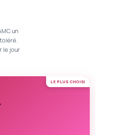
VAMC un
toléré.
 le jour
LE PLUS CHOISI
r