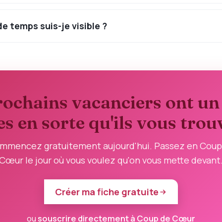
e temps suis-je visible ?
ochains vacanciers ont un
es en sorte qu'ils vous trou
mmencez gratuitement aujourd'hui. Passez en Coup
Cœur le jour où vous voulez qu'on vous mette devant
Créer ma fiche gratuite
ou
souscrire directement à Coup de Cœur