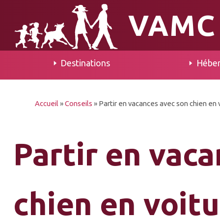
VAMC
Destinations
Hébe
Accueil
»
Conseils
»
Partir en vacances avec son chien en 
Partir en vac
chien en voit