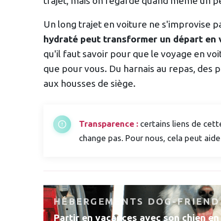
trajet, mais on regarde quand même un pe
Un long trajet en voiture ne s'improvise p
hydraté peut transformer un départ en 
qu'il faut savoir pour que le voyage en voi
que pour vous. Du harnais au repas, des 
aux housses de siège.
Transparence :
certains liens de cette
change pas. Pour nous, cela peut aider 
HÉBERGEMENTS DOG-FRIEND
Partir en vacances avec son chien en