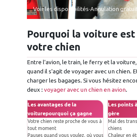
Voir les disponibilités
·
Annulation gratui
Pourquoi la voiture est
votre chien
Entre l'avion, le train, le ferry et la voit
quand il s'agit de voyager avec un chien.
charger les bagages. Si vous hésitez enco
deux :
voyager avec un chien en avion
.
Les avantages de la
Les points à
voiture
pourquoi ça gagne
gère
Votre chien reste proche de vous à
Mal des trans
tout moment
chiens
Pauses quand vous voulez, où vous
Chaleur en ét