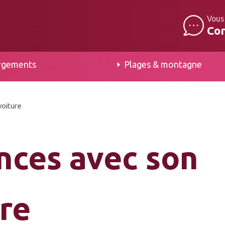
Vous
Co
rgements
Plages & montagne
voiture
ances avec son
ure