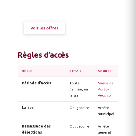
Plage de Santa Giulia
Voir les disponibilités
·
Annulation gratuite
·
Chiens acceptés
Voir les offres
Règles d’accès
RÈGLE
DÉTAIL
SOURCE
Période d’accès
Toute
Mairie de
l’année, en
Porto-
laisse.
Vecchio
Laisse
Obligatoire
Arrêté
municipal
Ramassage des
Obligatoire
Arrêté
déjections
général