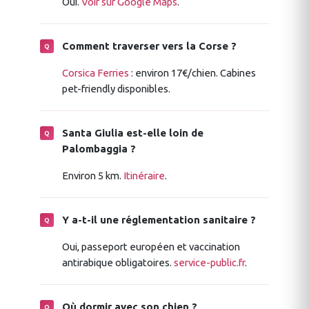
Oui.
Voir sur Google Maps
.
Comment traverser vers la Corse ?
Corsica Ferries
: environ 17€/chien. Cabines
pet-friendly disponibles.
Santa Giulia est-elle loin de
Palombaggia ?
Environ 5 km.
Itinéraire
.
Y a-t-il une réglementation sanitaire ?
Oui, passeport européen et vaccination
antirabique obligatoires.
service-public.fr
.
Où dormir avec son chien ?