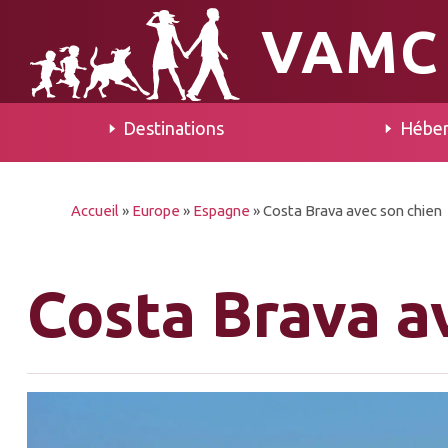
VAMC
Destinations
Hébe
Accueil
»
Europe
»
Espagne
»
Costa Brava avec son chien
Costa Brava a