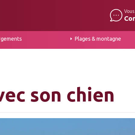
Vous
Co
rgements
Plages & montagne
vec son chien