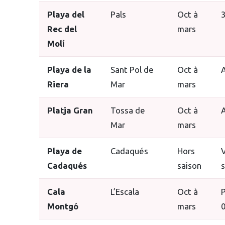
Playa del
Pals
Oct à
3
Rec del
mars
Molí
Playa de la
Sant Pol de
Oct à
A
Riera
Mar
mars
Platja Gran
Tossa de
Oct à
A
Mar
mars
Playa de
Cadaqués
Hors
V
Cadaqués
saison
s
Cala
L’Escala
Oct à
P
Montgó
mars
0