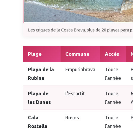
Les criques de la Costa Brava, plus de 20 playas para p
Plage
Commune
Accès
Playa de la
Empuriabrava
Toute
P
Rubina
l’année
s
Playa de
L’Estartit
Toute
6
les Dunes
l’année
A
Cala
Roses
Toute
P
Rostella
l’année