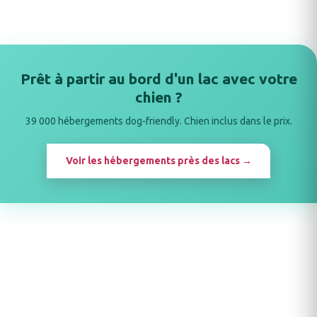
Prêt à partir au bord d'un lac avec votre
chien ?
39 000 hébergements dog-friendly. Chien inclus dans le prix.
Voir les hébergements près des lacs →