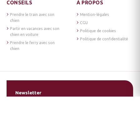
CONSEILS
À PROPOS
Prendre le train avec son
Mention-légales
chien
CGU
Partir en vacances avec son
Politique de cookies
chien en voiture
Politique de confidentialité
Prendre le ferry avec son
chien
Newsletter
Bons plans et nouveautés: ne ratez rien de l'actu
de VAMC
En cliquant sur "s'inscrire", tu acceptes notre
politique de confidentialité
.