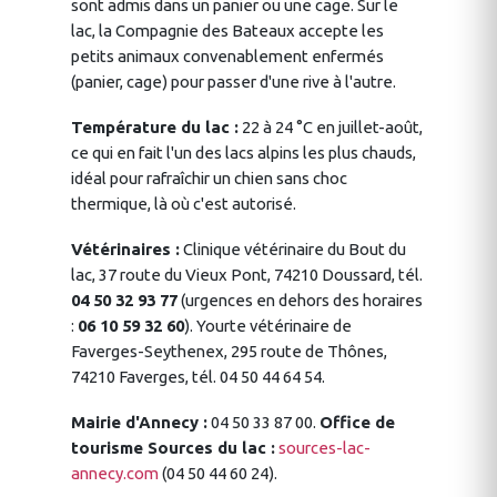
sont admis dans un panier ou une cage. Sur le
lac, la Compagnie des Bateaux accepte les
petits animaux convenablement enfermés
(panier, cage) pour passer d'une rive à l'autre.
Température du lac :
22 à 24 °C en juillet-août,
ce qui en fait l'un des lacs alpins les plus chauds,
idéal pour rafraîchir un chien sans choc
thermique, là où c'est autorisé.
Vétérinaires :
Clinique vétérinaire du Bout du
lac, 37 route du Vieux Pont, 74210 Doussard, tél.
04 50 32 93 77
(urgences en dehors des horaires
:
06 10 59 32 60
). Yourte vétérinaire de
Faverges-Seythenex, 295 route de Thônes,
74210 Faverges, tél. 04 50 44 64 54.
Mairie d'Annecy :
04 50 33 87 00.
Office de
tourisme Sources du lac :
sources-lac-
annecy.com
(04 50 44 60 24).