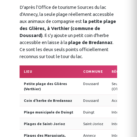
D'après l'Office de tourisme Sources du lac
d'Annecy, la seule plage réellement accessible
aux animaux de compagnie est
la petite plage
des Glières, à Verthier (commune de
Doussard)
. Il s'y ajoute un petit coin d'herbe
accessible en laisse à la
plage de Bredannaz
.
Ce sont les deux seuls points officiellement
reconnus sur tout le tour du lac.
LIEU
COMMUNE
RÈGLE OFFICI
Petite plage des Glières
Doussard
Seule plage ac
(Verthier)
(OT Sources du
Coin d'herbe de Bredannaz
Doussard
Accessible en l
Plage municipale de Duingt
Duingt
Interdite aux c
Plages de Saint-Jorioz
Saint-Jorioz
Interdites (arr
Plages des Marquisats,
Annecy
Interdites (arr