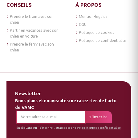
CONSEILS
À PROPOS
Prendre le train avec son
Mention-légales
chien
CGU
Partir en vacances avec son
Politique de cookies
chien en voiture
Politique de confidentialité
Prendre le ferry avec son
chien
Newsletter
Bons plans et nouveautés: ne ratez rien de l'actu
de VAMC
En cliquant sur "s'inscrire", tu acceptes notre
politique de confidentialité
.