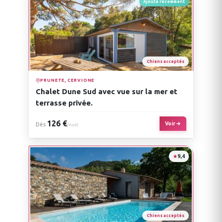
Ajouté récemment
Chiens acceptés
PRUNETE, CERVIONE
Chalet Dune Sud avec vue sur la mer et
terrasse privée.
126 €
Voir
Dès
/nuit
9,4
Chiens acceptés