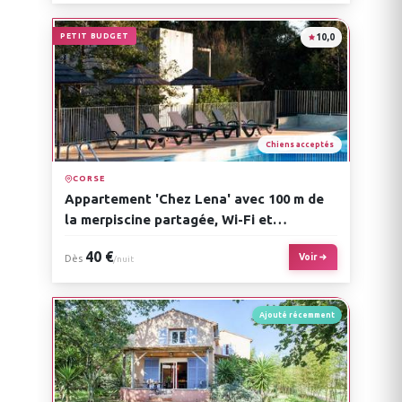
PETIT BUDGET
10,0
Chiens acceptés
CORSE
Appartement 'Chez Lena' avec 100 m de
la merpiscine partagée, Wi-Fi et
climatisation
40 €
Voir
Dès
/nuit
Ajouté récemment