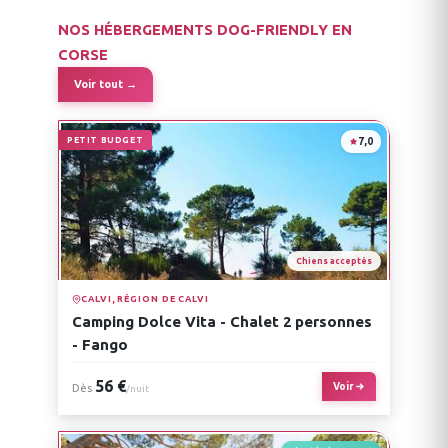
NOS HÉBERGEMENTS DOG-FRIENDLY EN
CORSE
Voir tout →
PETIT BUDGET
7,0
Chiens acceptés
CALVI, RÉGION DE CALVI
Camping Dolce Vita - Chalet 2 personnes
- Fango
56 €
Voir
Dès
/nuit