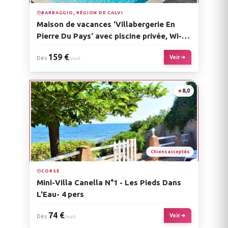
BARBAGGIO, RÉGION DE CALVI
Maison de vacances 'Villabergerie En
Pierre Du Pays' avec piscine privée, Wi-Fi
et climatisation
159 €
Voir
Dès
/nuit
8,0
Chiens acceptés
CORSE
Mini-Villa Canella N°1 - Les Pieds Dans
L'Eau- 4 pers
74 €
Voir
Dès
/nuit