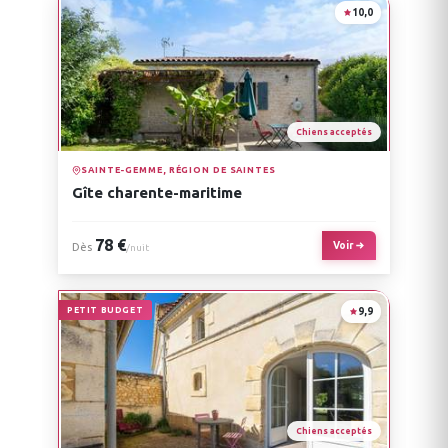
10,0
Chiens acceptés
SAINTE-GEMME, RÉGION DE SAINTES
Gîte charente-maritime
78 €
Voir
Dès
/nuit
PETIT BUDGET
9,9
Chiens acceptés