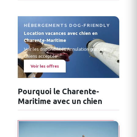
HÉBERGEMENTS DOG-FRIENDLY
Location vacances avec chien en
Charente-Maritime
Voir les disponibilités
·
Annulation gratuite
·
Chiens acceptés
Voir les offres
Pourquoi le Charente-
Maritime avec un chien