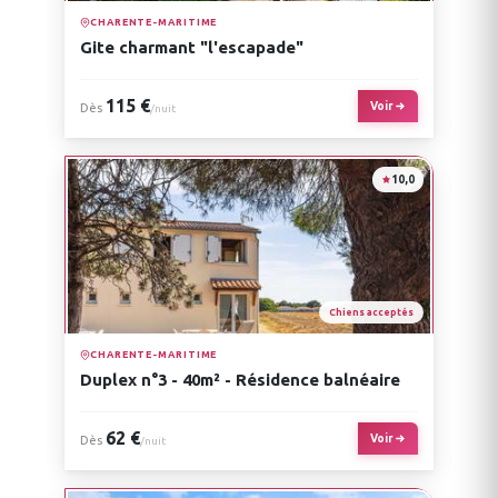
CHARENTE-MARITIME
Gite charmant "l'escapade"
115 €
Voir
Dès
/nuit
10,0
Chiens acceptés
CHARENTE-MARITIME
Duplex n°3 - 40m² - Résidence balnéaire
62 €
Voir
Dès
/nuit