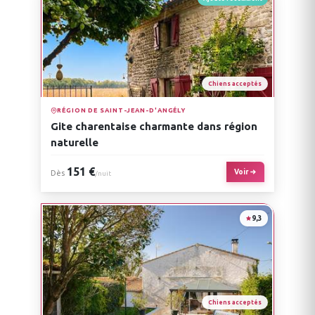
Chiens acceptés
RÉGION DE SAINT-JEAN-D'ANGÉLY
Gite charentaise charmante dans région
naturelle
151 €
Voir
Dès
/nuit
9,3
Chiens acceptés