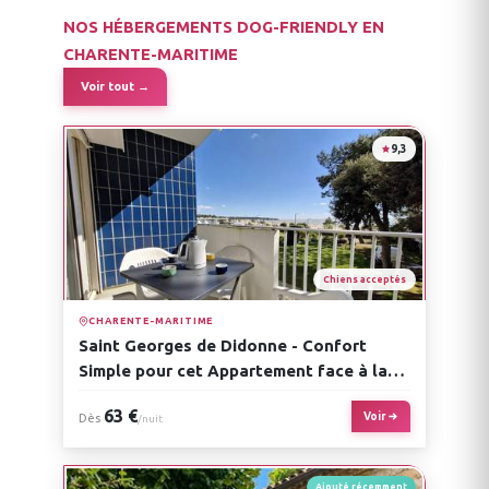
NOS HÉBERGEMENTS DOG-FRIENDLY EN
CHARENTE-MARITIME
Voir tout →
9,3
Chiens acceptés
CHARENTE-MARITIME
Saint Georges de Didonne - Confort
Simple pour cet Appartement face à la
Plage
63 €
Voir
Dès
/nuit
Ajouté récemment