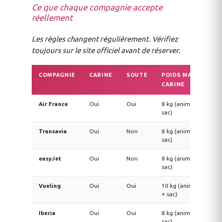
Ce que chaque compagnie accepte
réellement
Les règles changent régulièrement. Vérifiez
toujours sur le site officiel avant de réserver.
COMPAGNIE
CABINE
SOUTE
POIDS MAX
S
CABINE
A
Air France
Oui
Oui
8 kg (animal +
35
sac)
tr
Transavia
Oui
Non
8 kg (animal +
55
sac)
easyJet
Oui
Non
8 kg (animal +
Se
sac)
Vueling
Oui
Oui
10 kg (animal
40
+ sac)
Iberia
Oui
Oui
8 kg (animal +
Se
sac)