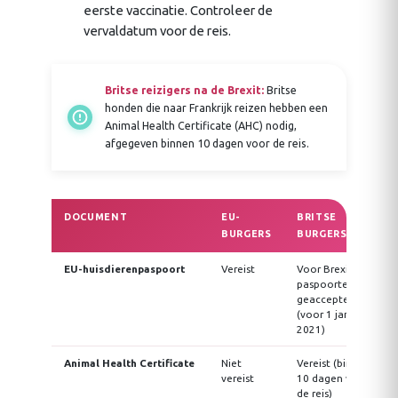
eerste vaccinatie. Controleer de
vervaldatum voor de reis.
Britse reizigers na de Brexit:
Britse
honden die naar Frankrijk reizen hebben een
Animal Health Certificate (AHC) nodig,
afgegeven binnen 10 dagen voor de reis.
DOCUMENT
EU-
BRITSE
BURGERS
BURGERS
EU-huisdierenpaspoort
Vereist
Voor Brexit
paspoorten
geaccepteerd
(voor 1 jan
2021)
Animal Health Certificate
Niet
Vereist (binnen
vereist
10 dagen voor
de reis)