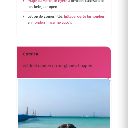
Plage du Merou in Hyeres
: officieel cani-strand,
het hele jaar open
Let op de zomerhitte:
hitteberoerte bij honden
en
honden in warme auto’s
Corsica
Wilde stranden en berglandschappen