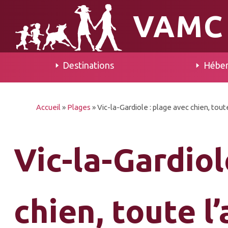
VAMC
Destinations
Hébe
Accueil
»
Plages
»
Vic-la-Gardiole : plage avec chien, tou
Vic-la-Gardiol
chien, toute l