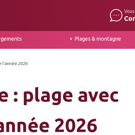
Vous
Co
rgements
Plages & montagne
te l’année 2026
e : plage avec
’année 2026