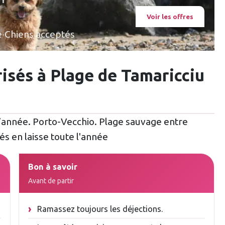
Voir les offres
e
·
Chiens acceptés
risés à Plage de Tamaricciu
 l’année. Porto-Vecchio. Plage sauvage entre
és en laisse toute l'année
Bon à savoir
Avant de partir
Ramassez toujours les déjections.