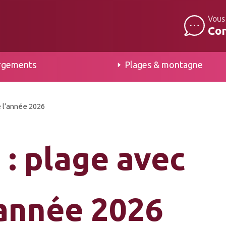
Vous
Co
rgements
Plages & montagne
e l’année 2026
 : plage avec
’année 2026