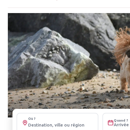
Où ?
Quand ?
Arrivée