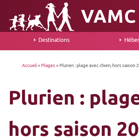
VAMC
Destinations
Hébe
Accueil
»
Plages
»
Plurien : plage avec chien, hors saison 
Plurien : plag
hors saison 2