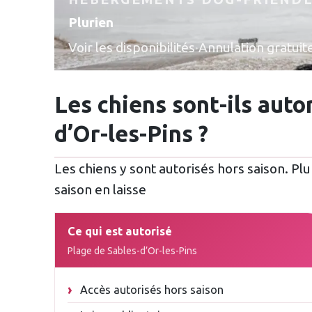
Plurien
Voir les disponibilités
·
Annulation gratuit
Les chiens sont-ils auto
d’Or-les-Pins ?
Les chiens y sont autorisés hors saison. Plu
saison en laisse
Ce qui est autorisé
Plage de Sables-d’Or-les-Pins
Accès autorisés hors saison