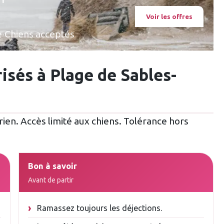
Voir les offres
e
·
Chiens acceptés
risés à Plage de Sables-
rien. Accès limité aux chiens. Tolérance hors
Bon à savoir
Avant de partir
Ramassez toujours les déjections.