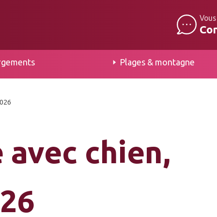
Vous
Co
rgements
Plages & montagne
2026
e avec chien,
026