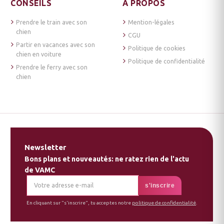
CONSEILS
À PROPOS
Prendre le train avec son
Mention-légales
chien
CGU
Partir en vacances avec son
Politique de cookies
chien en voiture
Politique de confidentialité
Prendre le ferry avec son
chien
Newsletter
Bons plans et nouveautés: ne ratez rien de l'actu
de VAMC
En cliquant sur "s'inscrire", tu acceptes notre
politique de confidentialité
.