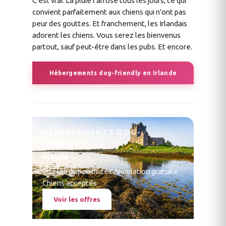
C’est vrai. La pluie l’arrose tous les jours, ce qui
convient parfaitement aux chiens qui n’ont pas
peur des gouttes. Et franchement, les Irlandais
adorent les chiens. Vous serez les bienvenus
partout, sauf peut-être dans les pubs. Et encore.
Hébergements dog-friendly en Irlande
HÉBERGEMENTS DOG-
FRIENDLY
Irlande
Voir les disponibilités
·
Annulation gratuite
·
Chiens acceptés
Voir les offres